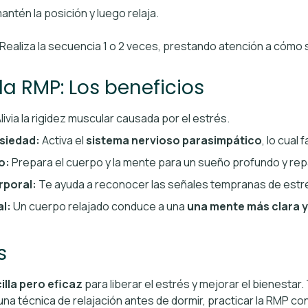
antén la posición y luego relaja.
Realiza la secuencia 1 o 2 veces, prestando atención a cómo 
la RMP: Los beneficios
livia la rigidez muscular causada por el estrés.
nsiedad:
Activa el
sistema nervioso parasimpático
, lo cual 
o:
Prepara el cuerpo y la mente para un sueño profundo y rep
rporal:
Te ayuda a reconocer las señales tempranas de estré
al:
Un cuerpo relajado conduce a una
una mente más clara 
s
lla pero eficaz
para liberar el estrés y mejorar el bienestar. 
 una técnica de relajación antes de dormir, practicar la RMP c