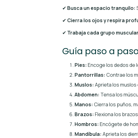
✔
Busca un espacio tranquilo:
S
✔
Cierra los ojos y respira pr
✔
Trabaja cada grupo muscular
Guía paso a paso
Pies:
Encoge los dedos de lo
Pantorrillas:
Contrae los mú
Muslos:
Aprieta los muslos 
Abdomen:
Tensa los múscul
Manos:
Cierra los puños, m
Brazos:
Flexiona los brazos
Hombros:
Encógete de hombr
Mandíbula:
Aprieta los die