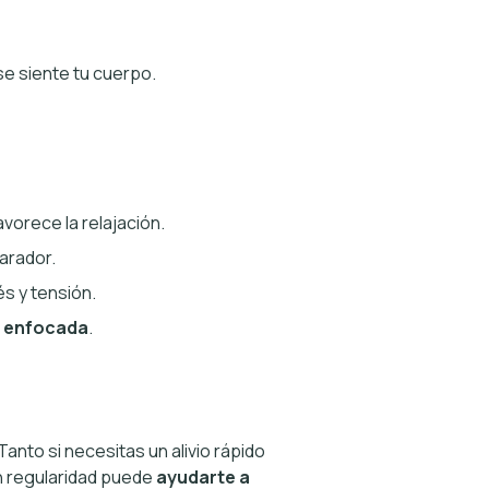
se siente tu cuerpo.
favorece la relajación.
arador.
s y tensión.
y enfocada
.
Tanto si necesitas un alivio rápido
on regularidad puede
ayudarte a