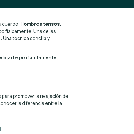
tu cuerpo.
Hombros tensos,
o físicamente. Una de las
.
Una técnica sencilla y
elajarte profundamente,
s
para promover la relajación de
onocer la diferencia entre la
a