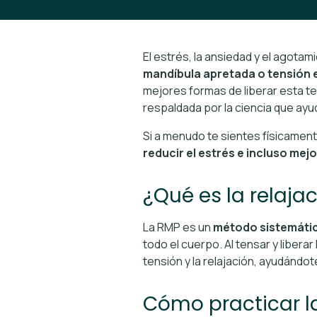
El estrés, la ansiedad y el agota
mandíbula apretada o tensión e
mejores formas de liberar esta t
respaldada por la ciencia que ayu
Si a menudo te sientes físicame
reducir el estrés e incluso mej
¿Qué es la relaja
La RMP es un
método sistemátic
todo el cuerpo. Al tensar y liber
tensión y la relajación, ayudándot
Cómo practicar l