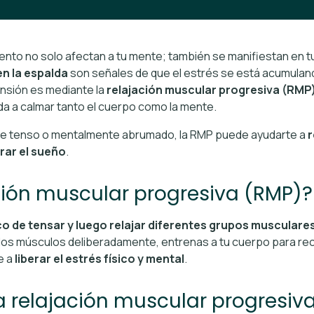
miento no solo afectan a tu mente; también se manifiestan en 
n la espalda
son señales de que el estrés se está acumuland
ensión es mediante la
relajación muscular progresiva (RMP)
da a calmar tanto el cuerpo como la mente.
nte tenso o mentalmente abrumado, la RMP puede ayudarte a
r
orar el sueño
.
ción muscular progresiva (RMP)?
o de tensar y luego relajar diferentes grupos musculare
ar los músculos deliberadamente, entrenas a tu cuerpo para rec
e a
li
berar el estrés físico y mental
.
a relajación muscular progresiv