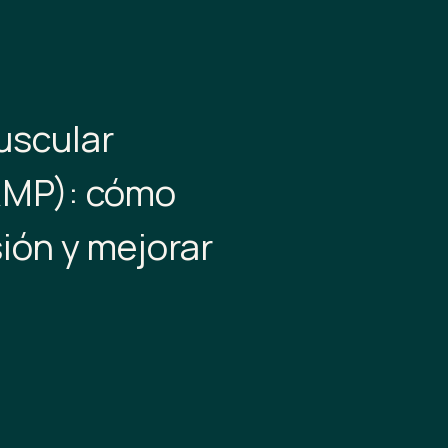
uscular
RMP): cómo
sión y mejorar