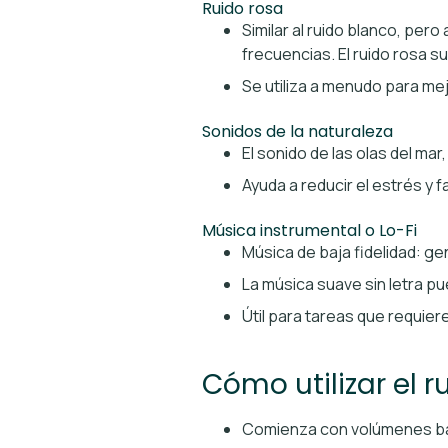
Ruido rosa
Similar al ruido blanco, per
frecuencias. El ruido rosa s
Se utiliza a menudo para mej
Sonidos de la naturaleza
El sonido de las olas del mar
Ayuda a reducir el estrés y f
Música instrumental o Lo-Fi
Música de baja fidelidad: g
La música suave sin letra pu
Útil para tareas que requie
Cómo utilizar el 
Comienza con volúmenes ba